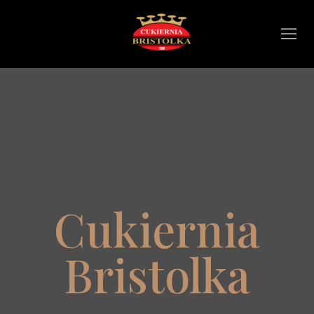
Cukiernia
Bristolka